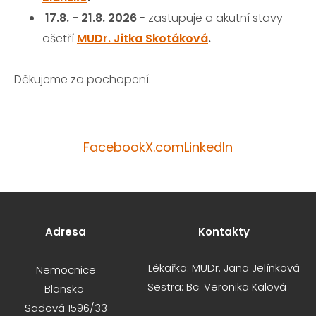
17.8. - 21.8. 2026
- zastupuje a akutní stavy
ošetří
MUDr. Jitka Skotáková
.
Děkujeme za pochopení.
Facebook
X.com
LinkedIn
Adresa
Kontakty
Lékařka: MUDr. Jana Jelínková
Nemocnice
Sestra: Bc. Veronika Kalová
Blansko
Sadová 1596/33