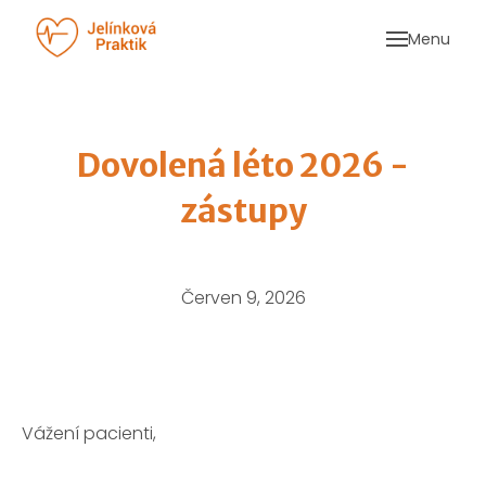
Menu
AKTU
SLUŽ
CENÍ
Dovolená léto 2026 -
KON
OBJ
zástupy
Červen 9, 2026
Vážení pacienti,